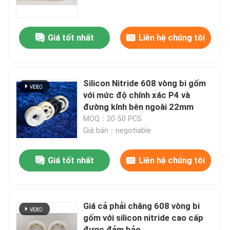
Về chúng tôi
Giá tốt nhất
Liên hệ chúng tôi
Tham quan nhà máy
Silicon Nitride 608 vòng bi gốm
Kiểm soát chất lượng
với mức độ chính xác P4 và
đường kính bên ngoài 22mm
MOQ：20-50 PCS
Liên hệ chúng tôi
Giá bán：negotiable
Yêu cầu báo giá
Giá tốt nhất
Liên hệ chúng tôi
Vòng bi gốm
Giá cả phải chăng 608 vòng bi
gốm với silicon nitride cao cấp
608 Vòng bi gốm
được đảm bảo