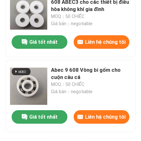
608 ABEC3 cho các thiết bị điều
hòa không khí gia đình
Bi cacbua silicon
MOQ：50 CHIẾC
Giá bán：negotiable
Bóng gốm Zirconia
Giá tốt nhất
Liên hệ chúng tôi
Vòng bi silicon cacbua
Abec 9 608 Vòng bi gốm cho
Vòng bi silicon nitride
cuộn câu cá
MOQ：50 CHIẾC
Giá bán：negotiable
Vòng bi gốm Zirconia
Niêm phong cơ khí
Giá tốt nhất
Liên hệ chúng tôi