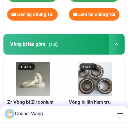
Liên hệ chúng tôi
Liên hệ chúng tôi
Vòng bi lăn gốm
(13)
Zr Vòng bi Zirconium
Vòng bi lăn hình trụ
Zirconia có độ chính
bằng gốm Một hàng
xác cao Dòng NU200
Si3N4 SSiC ZrO2
Cooper Wang
NU300