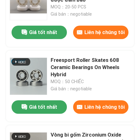
MOQ：20-50 PCS
Giá bán：negotiable
Vòng bi gốm lai
Giá tốt nhất
Liên hệ chúng tôi
Lớp nắp Silicon Carbide
Vòng bi trượt bằng gốm
Freesport Roller Skates 608
Ceramic Bearings On Wheels
Hybrid
Vòng bi lăn gốm
MOQ：50 CHIẾC
Giá bán：negotiable
Gốm lực đẩy mang
Giá tốt nhất
Liên hệ chúng tôi
Gốm sứ cấu trúc nâng cao
Vòng bi gốm Zirconium Oxide
Silicon Nitride Ball