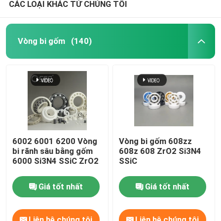
CÁC LOẠI KHÁC TỪ CHÚNG TÔI
Vòng bi gốm
(140)
6002 6001 6200 Vòng
Vòng bi gốm 608zz
bi rãnh sâu bằng gốm
608z 608 ZrO2 Si3N4
6000 Si3N4 SSiC ZrO2
SSiC
Giá tốt nhất
Giá tốt nhất
Liên hệ chúng tôi
Liên hệ chúng tôi