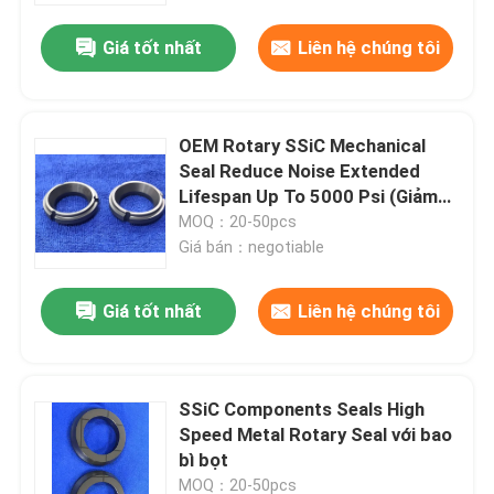
Giá tốt nhất
Liên hệ chúng tôi
OEM Rotary SSiC Mechanical
Seal Reduce Noise Extended
Lifespan Up To 5000 Psi (Giảm
tiếng ồn bằng niêm phong cơ
MOQ：20-50pcs
học)
Giá bán：negotiable
Giá tốt nhất
Liên hệ chúng tôi
Trang chủ
SSiC Components Seals High
Các sản phẩm
Speed Metal Rotary Seal với bao
bì bọt
Chương trình VR
MOQ：20-50pcs