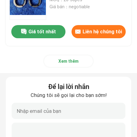
Giá bán：negotiable
Vòng bi gốm lai
Giá tốt nhất
Liên hệ chúng tôi
Lớp nắp Silicon Carbide
Vòng bi trượt bằng gốm
Xem thêm
Vòng bi lăn gốm
Để lại lời nhắn
Gốm lực đẩy mang
Chúng tôi sẽ gọi lại cho bạn sớm!
Gốm sứ cấu trúc nâng cao
Silicon Nitride Ball