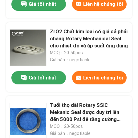
Giá tốt nhất
Liên hệ chúng tôi
ZrO2 Chất kim loại có giá cả phải
chăng Rotary Mechanical Seal
cho nhiệt độ và áp suất ứng dụng
MOQ：20-50pcs
Giá bán：negotiable
Giá tốt nhất
Liên hệ chúng tôi
Tuổi thọ dài Rotary SSiC
Mekanic Seal được duy trì lên
đến 5000 Psi để tăng cường
niêm phong
MOQ：20-50pcs
Giá bán：negotiable