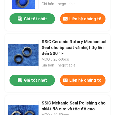
Giá bán：negotiable
Về chúng tôi
Giá tốt nhất
Liên hệ chúng tôi
Tham quan nhà máy
SSiC Ceramic Rotary Mechanical
Kiểm soát chất lượng
Seal cho áp suất và nhiệt độ lên
đến 500 ° F
MOQ：20-50pcs
Liên hệ chúng tôi
Giá bán：negotiable
Yêu cầu báo giá
Giá tốt nhất
Liên hệ chúng tôi
Vòng bi gốm
SSiC Mekanic Seal Polishing cho
nhiệt độ cực và tốc độ cao
608 Vòng bi gốm
MOQ：20-50pcs