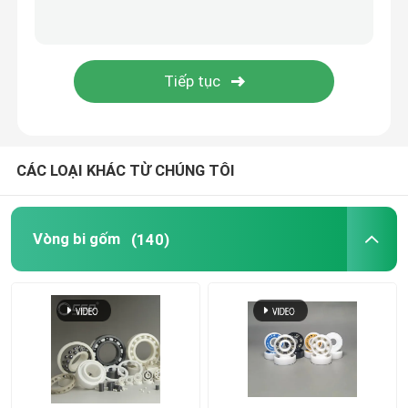
Bi cacbua silicon
Bóng gốm Zirconia
Vòng bi silicon cacbua
CÁC LOẠI KHÁC TỪ CHÚNG TÔI
Vòng bi silicon nitride
Vòng bi gốm
(140)
Vòng bi gốm Zirconia
Niêm phong cơ khí