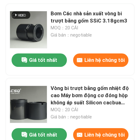
Bơm Các nhà sản xuất vòng bi
trượt bằng gốm SSiC 3.18gcm3
MOQ：20 CÁI
Giá bán：negotiable
Giá tốt nhất
Liên hệ chúng tôi
Vòng bi trượt bằng gốm nhiệt độ
cao Máy bơm động cơ đóng hộp
không áp suất Silicon cacbua
thiêu kết
MOQ：20 CÁI
Giá bán：negotiable
Giá tốt nhất
Liên hệ chúng tôi