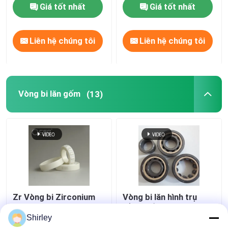
Giá tốt nhất
Giá tốt nhất
Liên hệ chúng tôi
Liên hệ chúng tôi
Vòng bi lăn gốm
(13)
Zr Vòng bi Zirconium
Vòng bi lăn hình trụ
Zirconia có độ chính
bằng gốm Một hàng
xác cao Dòng NU200
Si3N4 SSiC ZrO2
Shirley
NU300