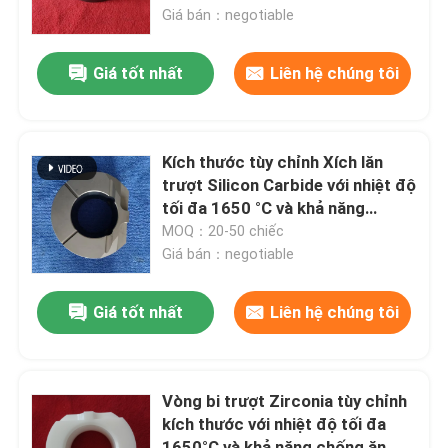
Giá bán：negotiable
Về chúng tôi
Giá tốt nhất
Liên hệ chúng tôi
Tham quan nhà máy
Kích thước tùy chỉnh Xích lăn
Kiểm soát chất lượng
trượt Silicon Carbide với nhiệt độ
tối đa 1650 °C và khả năng
chống ăn mòn cho môi trường
MOQ：20-50 chiếc
Liên hệ chúng tôi
khắc nghiệt
Giá bán：negotiable
Yêu cầu báo giá
Giá tốt nhất
Liên hệ chúng tôi
Vòng bi gốm
Vòng bi trượt Zirconia tùy chỉnh
kích thước với nhiệt độ tối đa
608 Vòng bi gốm
1650°C và khả năng chống ăn