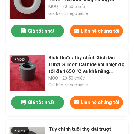
mòn cho môi trường khắc nghiệt
MOQ：20-50 chiếc
Giá bán：negotiable
Vòng bi gốm lai
Giá tốt nhất
Liên hệ chúng tôi
Lớp nắp Silicon Carbide
Vòng bi trượt bằng gốm
Kích thước tùy chỉnh Xích lăn
trượt Silicon Carbide với nhiệt độ
tối đa 1650 °C và khả năng
Vòng bi lăn gốm
chống ăn mòn cho môi trường
MOQ：20-50 chiếc
khắc nghiệt
Giá bán：negotiable
Gốm lực đẩy mang
Giá tốt nhất
Liên hệ chúng tôi
Gốm sứ cấu trúc nâng cao
Tùy chỉnh tuổi thọ dài trượt
Silicon Nitride Ball