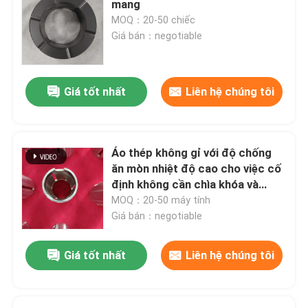
mang
MOQ：20-50 chiếc
Bi cacbua silicon
Giá bán：negotiable
Bóng gốm Zirconia
Giá tốt nhất
Liên hệ chúng tôi
Vòng bi silicon cacbua
Áo thép không gỉ với độ chống
Vòng bi silicon nitride
ăn mòn nhiệt độ cao cho việc cố
định không cần chìa khóa và
không phản ứng ngược
MOQ：20-50 máy tính
Vòng bi gốm Zirconia
Giá bán：negotiable
Niêm phong cơ khí
Giá tốt nhất
Liên hệ chúng tôi