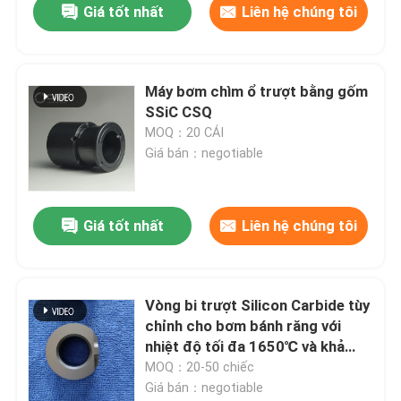
Giá tốt nhất
Liên hệ chúng tôi
Máy bơm chìm ổ trượt bằng gốm
SSiC CSQ
MOQ：20 CÁI
Giá bán：negotiable
Giá tốt nhất
Liên hệ chúng tôi
Vòng bi trượt Silicon Carbide tùy
chỉnh cho bơm bánh răng với
nhiệt độ tối đa 1650℃ và khả
năng chống ăn mòn
MOQ：20-50 chiếc
Giá bán：negotiable