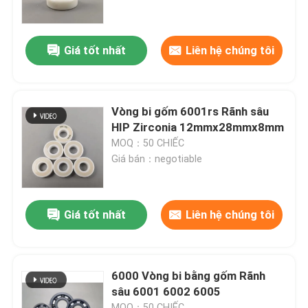
Về chúng tôi
Giá tốt nhất
Liên hệ chúng tôi
Tham quan nhà máy
Vòng bi gốm 6001rs Rãnh sâu
Kiểm soát chất lượng
HIP Zirconia 12mmx28mmx8mm
MOQ：50 CHIẾC
Giá bán：negotiable
Liên hệ chúng tôi
Yêu cầu báo giá
Giá tốt nhất
Liên hệ chúng tôi
Vòng bi gốm
6000 Vòng bi bằng gốm Rãnh
sâu 6001 6002 6005
608 Vòng bi gốm
MOQ：50 CHIẾC