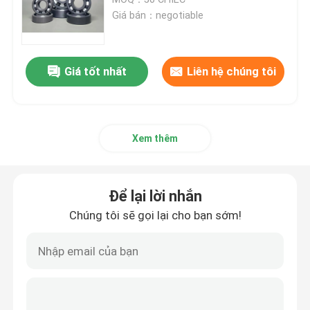
Giá bán：negotiable
Vòng bi gốm lai
Giá tốt nhất
Liên hệ chúng tôi
Lớp nắp Silicon Carbide
Vòng bi trượt bằng gốm
Xem thêm
Vòng bi lăn gốm
Để lại lời nhắn
Gốm lực đẩy mang
Chúng tôi sẽ gọi lại cho bạn sớm!
Gốm sứ cấu trúc nâng cao
Silicon Nitride Ball