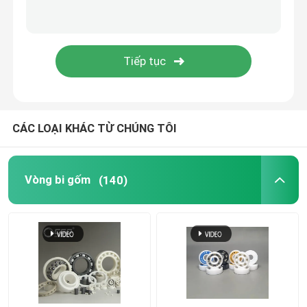
Bi cacbua silicon
Bóng gốm Zirconia
Vòng bi silicon cacbua
CÁC LOẠI KHÁC TỪ CHÚNG TÔI
Vòng bi silicon nitride
Vòng bi gốm
(140)
Vòng bi gốm Zirconia
Niêm phong cơ khí