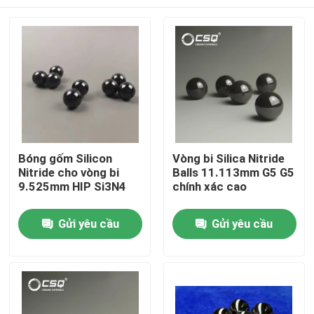
Bóng gốm Silicon
Vòng bi Silica Nitride
Nitride cho vòng bi
Balls 11.113mm G5 G5
9.525mm HIP Si3N4
chính xác cao
Trang chủ
Gửi yêu cầu
Gửi yêu cầu
Các sản phẩm
Chương trình VR