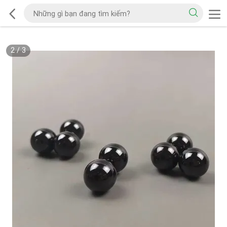
2
/
3