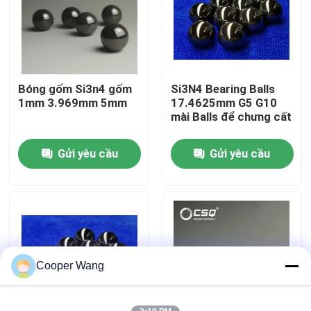
Về chúng tôi
Tham quan nhà máy
Bóng gốm Si3n4 gốm
Si3N4 Bearing Balls
1mm 3.969mm 5mm
17.4625mm G5 G10
mài Balls để chưng cất
Kiểm soát chất lượng
Gửi yêu cầu
Gửi yêu cầu
Liên hệ chúng tôi
Yêu cầu báo giá
Vòng bi gốm
Cooper Wang
608 Vòng bi gốm