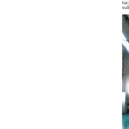
hai
suấ