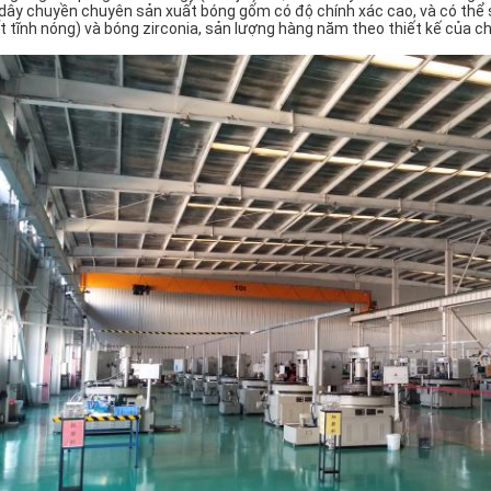
 dây chuyền chuyên sản xuất bóng gốm có độ chính xác cao, và có thể 
t tĩnh nóng) và bóng zirconia, sản lượng hàng năm theo thiết kế của c