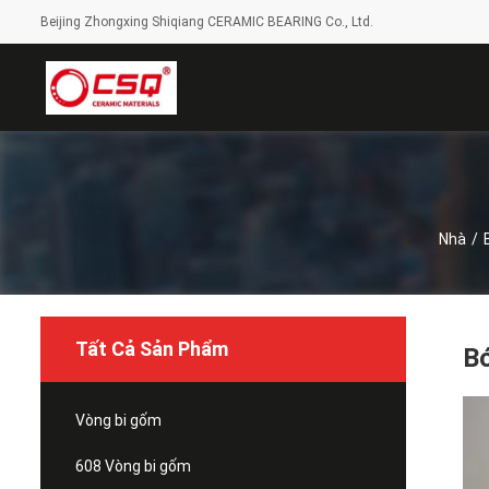
Beijing Zhongxing Shiqiang CERAMIC BEARING Co., Ltd.
Nhà
/
Tất Cả Sản Phẩm
Bó
Vòng bi gốm
608 Vòng bi gốm