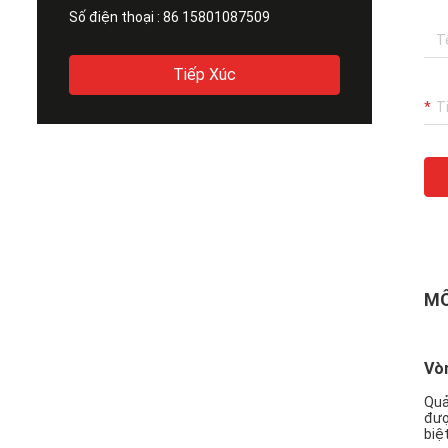
Số điện thoại :
86 15801087509
Tiếp Xúc
MÔ
Vò
Quả
đượ
biệ