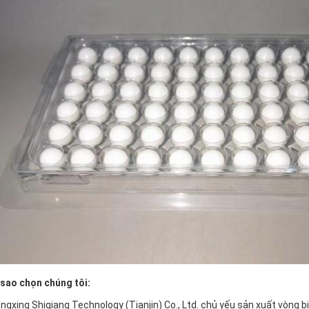
 sao chọn chúng tôi:
ngxing Shiqiang Technology (Tianjin) Co., Ltd. chủ yếu sản xuất vòng b