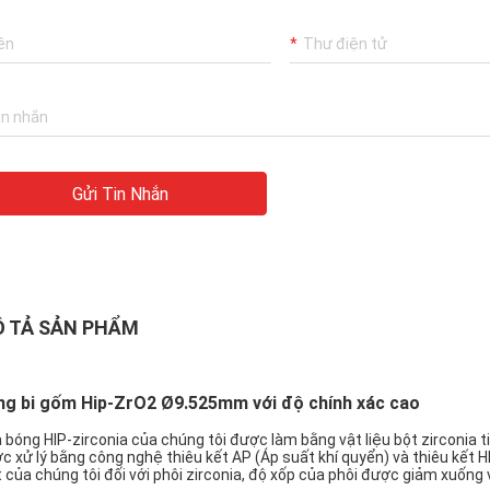
Gửi Tin Nhắn
 TẢ SẢN PHẨM
ng bi gốm Hip-ZrO2 Ø9.525mm với độ chính xác cao
 bóng HIP-zirconia của chúng tôi được làm bằng vật liệu bột zirconia t
c xử lý bằng công nghệ thiêu kết AP (Áp suất khí quyển) và thiêu kết 
t của chúng tôi đối với phôi zirconia, độ xốp của phôi được giảm xuống