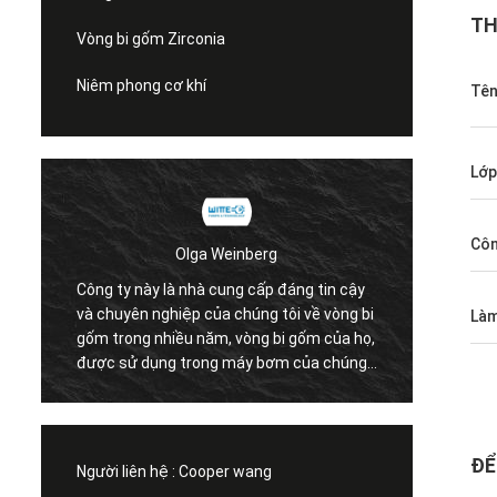
TH
Vòng bi gốm Zirconia
Niêm phong cơ khí
Tê
Lớp
Côn
Olga Weinberg
Công ty này là nhà cung cấp đáng tin cậy
Vòng b
và chuyên nghiệp của chúng tôi về vòng bi
Làm
chất l
gốm trong nhiều năm, vòng bi gốm của họ,
hợp tá
được sử dụng trong máy bơm của chúng
tôi rất tốt.
ĐỂ
Người liên hệ :
Cooper wang