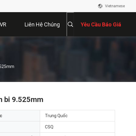
Vietnamese
 VR
Liên Hệ Chúng
Yêu Cầu Báo Giá
Tôi
9.525mm
ền bi 9.525mm
c
Trung Quốc
CSQ