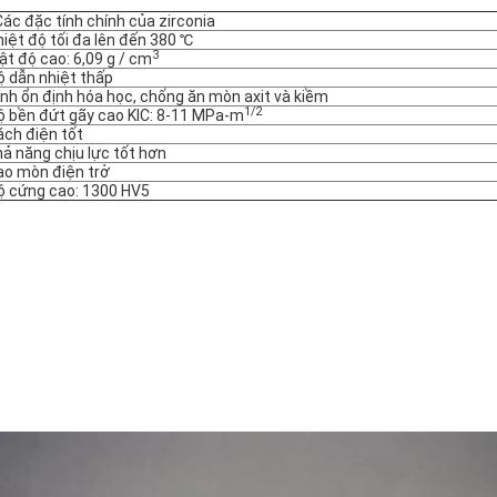
ác đặc tính chính của zirconia
hiệt độ tối đa lên đến 380 ℃
3
ật độ cao: 6,09 g / cm
ộ dẫn nhiệt thấp
ính ổn định hóa học, chống ăn mòn axit và kiềm
1/2
ộ bền đứt gãy cao KIC: 8-11 MPa-m
ách điện tốt
hả năng chịu lực tốt hơn
ao mòn điện trở
ộ cứng cao: 1300 HV5