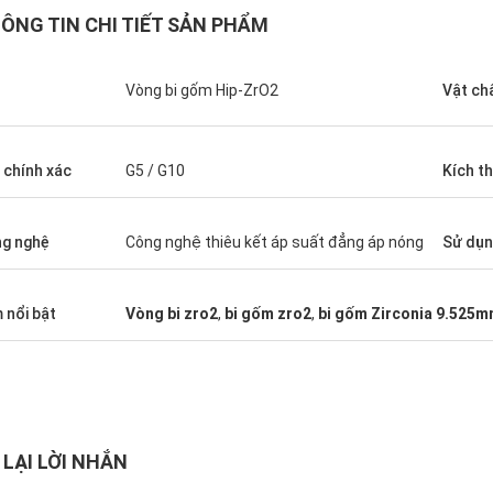
ÔNG TIN CHI TIẾT SẢN PHẨM
n
Vòng bi gốm Hip-ZrO2
Vật ch
 chính xác
G5 / G10
Kích t
g nghệ
Công nghệ thiêu kết áp suất đẳng áp nóng
Sử dụ
Roberta
i gốm của họ có độ chính xác cao,
 nổi bật
Vòng bi zro2
,
bi gốm zro2
,
bi gốm Zirconia 9.525
ượng tốt và không đắt. Chúng tôi đã
c trong nhiều năm.
 LẠI LỜI NHẮN