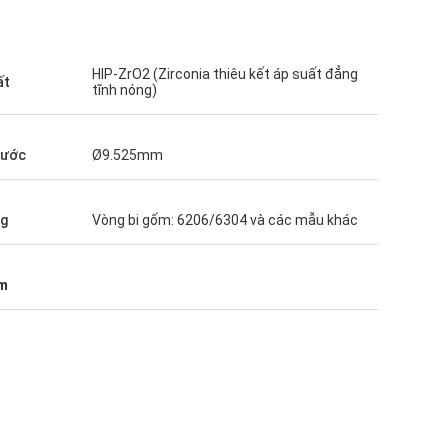
HIP-ZrO2 (Zirconia thiêu kết áp suất đẳng
ất
tĩnh nóng)
hước
Ø9.525mm
ng
Vòng bi gốm: 6206/6304 và các mẫu khác
mm