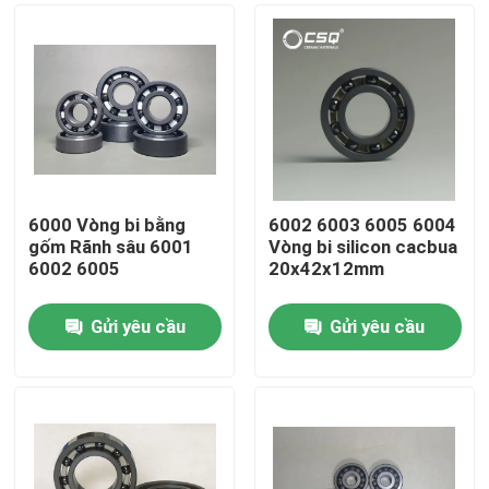
6000 Vòng bi bằng
6002 6003 6005 6004
gốm Rãnh sâu 6001
Vòng bi silicon cacbua
6002 6005
20x42x12mm
Gửi yêu cầu
Gửi yêu cầu
Trang chủ
Các sản phẩm
Chương trình VR