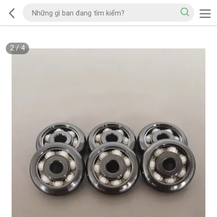
2
/
4