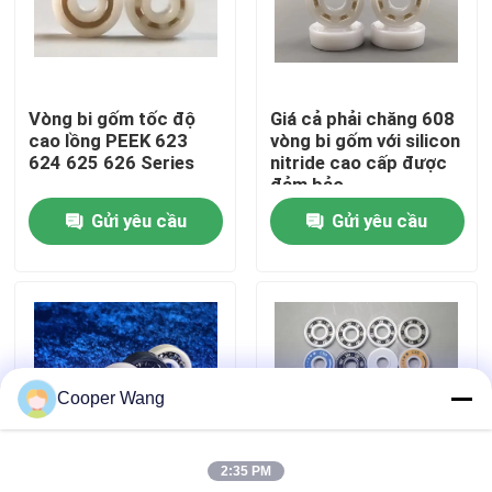
Về chúng tôi
Vòng bi gốm tốc độ
Giá cả phải chăng 608
Tham quan nhà máy
cao lồng PEEK 623
vòng bi gốm với silicon
624 625 626 Series
nitride cao cấp được
đảm bảo
Kiểm soát chất lượng
Gửi yêu cầu
Gửi yêu cầu
Liên hệ chúng tôi
Yêu cầu báo giá
Cooper Wang
Vòng bi gốm
2:35 PM
608 Vòng bi gốm