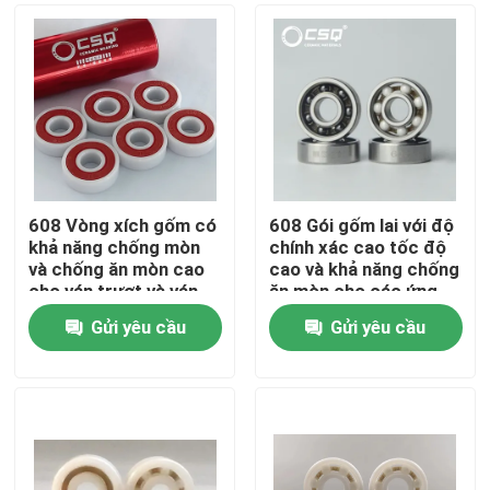
608 Vòng xích gốm có
608 Gói gốm lai với độ
khả năng chống mòn
chính xác cao tốc độ
và chống ăn mòn cao
cao và khả năng chống
cho ván trượt và ván
ăn mòn cho các ứng
trượt đường
dụng công nghiệp
Gửi yêu cầu
Gửi yêu cầu
Trang chủ
Các sản phẩm
Chương trình VR