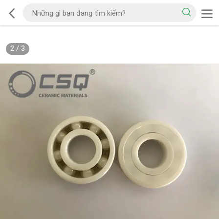
2
/
3