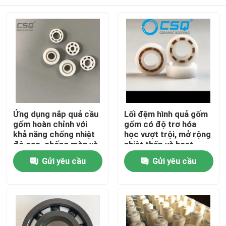
Ứng dụng nắp quả cầu
Lối đệm hình quả gốm
gốm hoàn chỉnh với
gốm có độ trơ hóa
khả năng chống nhiệt
học vượt trội, mở rộng
độ cao, chống mòn và
nhiệt thấp và hoạt
chống ăn mòn
động im lặng cho các
Trang chủ
Gửi yêu cầu
Gửi yêu cầu
thiết bị hàng không vũ
trụ và y tế
Các sản phẩm
Chương trình VR