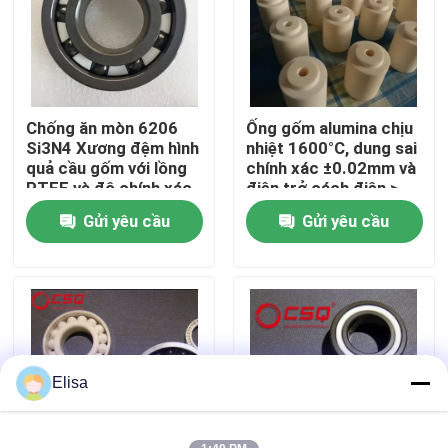
Về chúng tôi
Tham quan nhà máy
Chống ăn mòn 6206
Ống gốm alumina chịu
Si3N4 Xương đệm hình
nhiệt 1600°C, dung sai
quả cầu gốm với lồng
chính xác ±0.02mm và
Kiểm soát chất lượng
PTFE và độ chính xác
điện trở cách điện >
P6
10¹²Ω cho các ứng
Gửi yêu cầu
Gửi yêu cầu
dụng công nghiệp
Liên hệ chúng tôi
Yêu cầu báo giá
Vòng bi gốm
Elisa
608 Vòng bi gốm