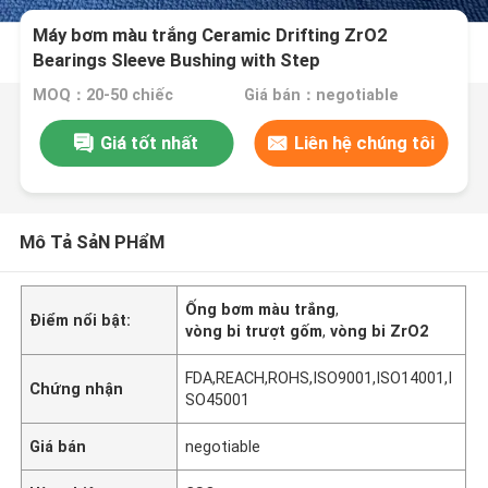
Máy bơm màu trắng Ceramic Drifting ZrO2
Bearings Sleeve Bushing with Step
MOQ：20-50 chiếc
Giá bán：negotiable
Giá tốt nhất
Liên hệ chúng tôi
Mô Tả SảN PHẩM
Ống bơm màu trắng
,
Điểm nổi bật:
vòng bi trượt gốm
,
vòng bi ZrO2
FDA,REACH,ROHS,ISO9001,ISO14001,I
Chứng nhận
SO45001
Giá bán
negotiable