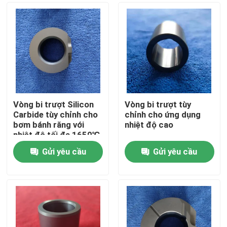
Vòng bi trượt Silicon
Vòng bi trượt tùy
Carbide tùy chỉnh cho
chỉnh cho ứng dụng
bơm bánh răng với
nhiệt độ cao
nhiệt độ tối đa 1650℃
và khả năng chống ăn
Gửi yêu cầu
Gửi yêu cầu
mòn
Trang chủ
Các sản phẩm
Chương trình VR