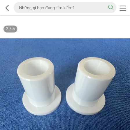
2
/
5