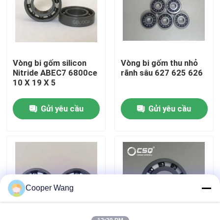
Về chúng tôi
Tham quan nhà máy
Vòng bi gốm silicon
Vòng bi gốm thu nhỏ
Nitride ABEC7 6800ce
rãnh sâu 627 625 626
10 X 19 X 5
Kiểm soát chất lượng
Gửi yêu cầu
Gửi yêu cầu
Liên hệ chúng tôi
Yêu cầu báo giá
Vòng bi gốm
Cooper Wang
608 Vòng bi gốm