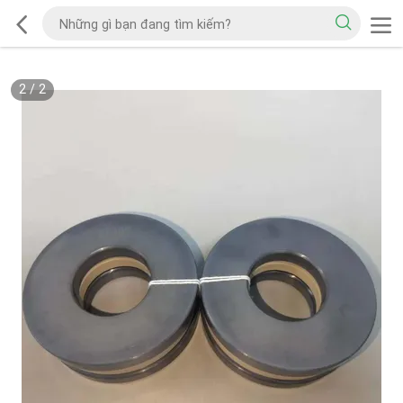
2
/
2